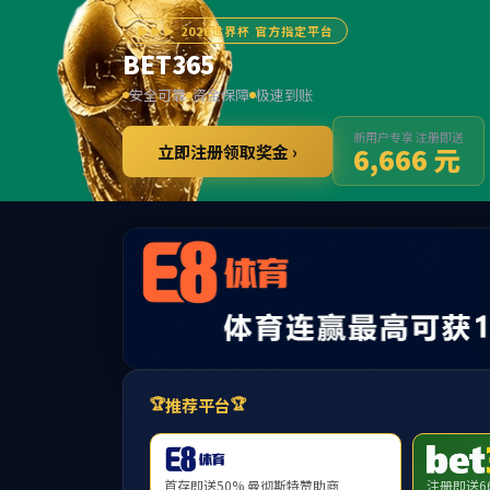
******
中国必威
首页
>>
本科生教育
>>
实践平台
>>