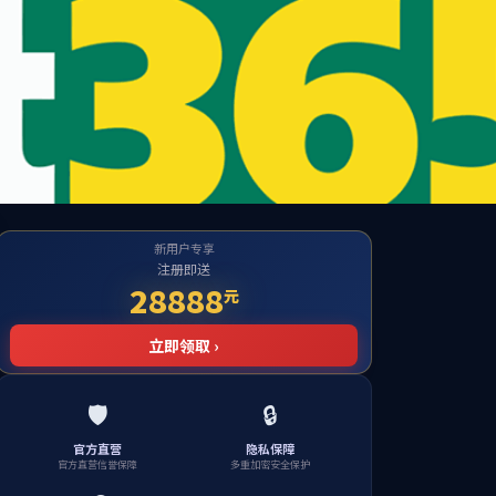
学校主页
教务处
科技处
网站管理
English
AYSPO
究生教育
betway西汉姆联官方网站
学生工作
信息服务
留言咨询