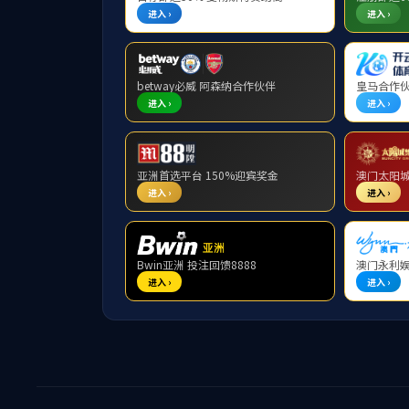
科学研究
Optoelectronic Engineering
科研概况
科研团队
科研成果
研究平台