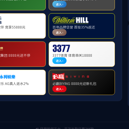
研究平台
•
无人机多模态感知与人工影响天气四川省教育厅高校
•
光电传感器件与系统四川省教育厅高校重点实验室
•
信息材料及器件化应用四川省教育厅高校重点实验室
•
气象光电传感器技术及应用四川省工程研究中心
•
中国气象局人工影响天气联合研究中心