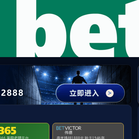
(西汉姆联)官方网站-BETW
首页
学院概况
师资队伍
新闻公告
科学研究
本科生教育
研