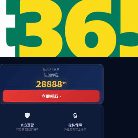
AYSPO
English
联官方网站
学生工作
信息服务
留言咨询