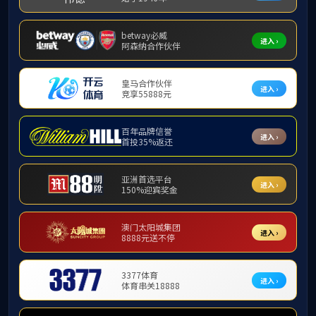
betway西汉姆联平台二级团校（五）
2018-11-23 22:18
董琪
(点击数:
)
2018年11月23号晚7点，betway西汉姆联平台在4313教室
如期举行了主题为“两学一做”，如何做合格党员的第五次团
课，加强对团员们的思想教育。
第五次团课在团员们齐唱团歌中拉开帷幕，本次团课的内
容分为六个部分。分别为学校教育的背景介绍、总体要求、具
体内容、主要措施、组织领导、如何做一名合格的党员。本次
团课讲述了“两学一做”的由来，什么是“两学一做”，实现四个
进一步，五个问题等内容。在本次团课上，团员们、团支委们
认真聆听，认真积极的学习相关的内容和知识。讲述者也认真
仔细的把相关内容传播给团员们、团支委们。在这种良好的氛
围下，大家都了解到了“两学一做”。
本次团课中讲述的关于“两学一做”的介绍，要旨是推动全
面从严治党向基层延伸，保持发展党的先进性和纯洁性。本次
团课，希望大家能认识、体会到中共中央加强对党的思想政治
建设的重视，希望大家通过本次团课的学习，能够坚定信念，
遵纪守法，加强学习，向优秀党员学习，积极入党，早日成为
党员。