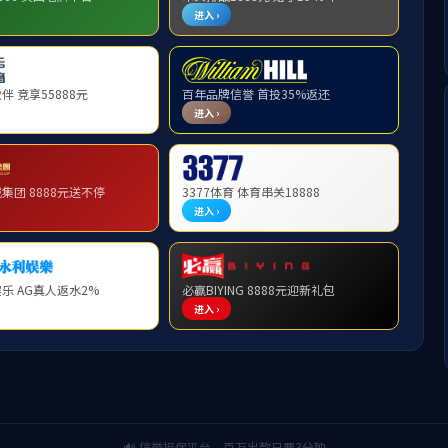
十风采，共创未来|betway西汉姆联平台校友座
2021-10-24 10:30
(点击数:
)
院特地组织betway西汉姆联平台校友座谈会，邀请了毕业多
到会的其他校友，在场的各位都是许久未见，能够通过这次机会
，会场里不时响起笑声。